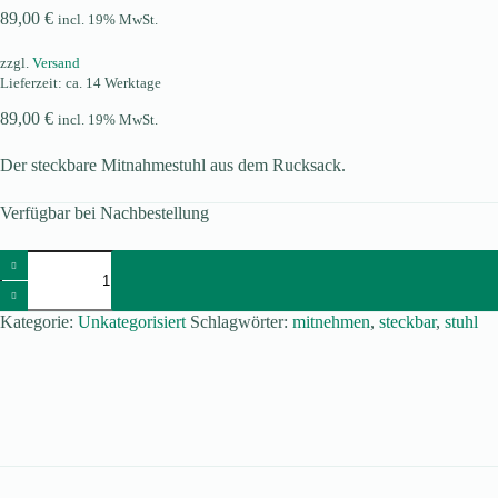
89,00
€
incl. 19% MwSt.
zzgl.
Versand
Lieferzeit: ca. 14 Werktage
89,00
€
incl. 19% MwSt.
Der steckbare Mitnahmestuhl aus dem Rucksack.
Verfügbar bei Nachbestellung
Mitnehmer
Menge
Kategorie:
Unkategorisiert
Schlagwörter:
mitnehmen
,
steckbar
,
stuhl