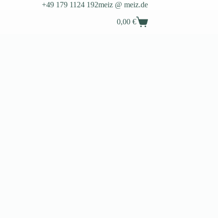
+49 179 1124 192
meiz @ meiz.de
0,00
€
Warenkorb