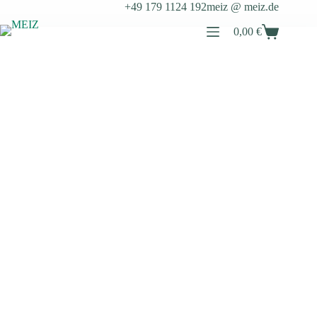
Zum
+49 179 1124 192
meiz @ meiz.de
Inhalt
springen
0,00
€
Warenkorb
Homepage