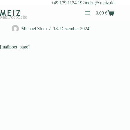
Zum
+49 179 1124 192
meiz @ meiz.de
Inhalt
springen
0,00
€
Warenkorb
MailPoet-Seite
Michael Ziem
18. Dezember 2024
[mailpoet_page]